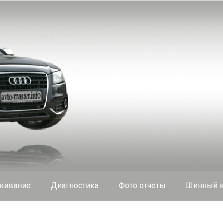
живание
Диагностика
Фото отчеты
Шинный к