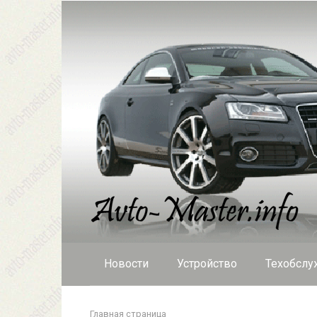
Перейти
к
контенту
Новости
Устройство
Техобслу
Главная страница