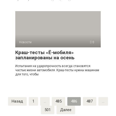
Новости
0
Краш-тесты «Ё-мобиля»
запланированы на осень
Испытания на ударопрочность всегда становятся
частью жизни автомобиля. Краш-тесты нужны машинам
для того, чтобы
Пагинация
Назад
1
…
485
486
487
…
записей
501
Далее