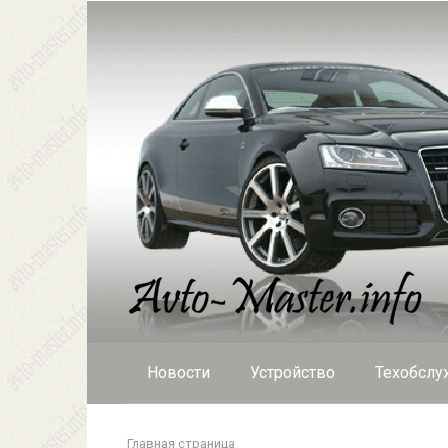
Перейти
к
контенту
Новости
Устройство
Техобслу
Главная страница