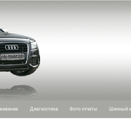
живание
Диагностика
Фото отчеты
Шинный к