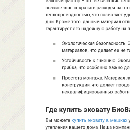
важный фактор – это ее высокие теп
значительно сократить расходы на от
теплопроводностью, что позволяет у
дни. Кроме того, данный материал отл
гарантирует его надежную работу на 
Экологическая безопасность. 
материалов, что делает ее не 
Устойчивость к гниению. Эко
грибка, что особенно важно д
Простота монтажа. Материал л
конструкции, что делает проц
неквалифицированных работн
Где купить эковату БиоВ
Вы можете
купить эковату в мешках
у
утепления вашего дома. Наша компа