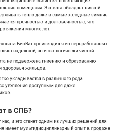
лоизоляционные свойства, позволяющие
опление помещения. Эковата обладает низкой
держивать тепло даже в самые холодные зимние
ичается прочностью и долговечностью, что
протяжении многих лет.
Эковата БиоВат производится из переработанных
только надежной, но и экологически чистой.
вата не подвержена гниению и образованию
ля здоровья жильцов.
егко укладывается в различного рода
есс утепления доступным для даже
иков.
ат в СПБ?
 нас, и это станет одним из лучших решений для
ния имеет мультидисциплинарный опыт в продаже