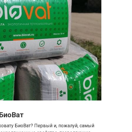
БиоВат
ковату БиоВат? Первый и, пожалуй, самый