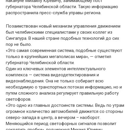
накануне Михаилу Юревичу, занимающему пост
губернатора Челябинской области. Такую информацию
распространила пресс-служба управы региона.
Позаимствован новый механизм управления движением
был челябинскими специалистами у своих коллег из
Сингапура. В нашей стране подобных технологий до сих
пор не было.
«Это самая современная система, подобные существуют
только в крупнейших мегаполисах мира», — отметил
губернатор Челябинской области.
Один из ключевых элементов интеллектуального
комплекса — система видеодетектирования и
видеонаблюдения. Она не только собирает всю
необходимую о транспортных потоках информацию, но и
путем сложного анализа регулирует правильную работу
светофоров.
«Это одно из главных достоинств системы. Ведь по утрам
огромное количество автомобилей движется со стороны
северо-запада в центр, а вечером – наоборот.
Меняющийся период светофорных сигналов позволит
сократить пробки», подчеркнул Михаил Юревич.