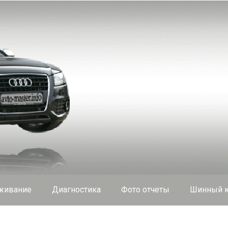
живание
Диагностика
Фото отчеты
Шинный к