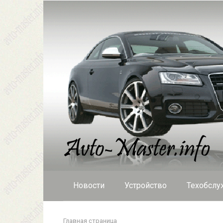
Перейти
к
контенту
Новости
Устройство
Техобслу
Главная страница