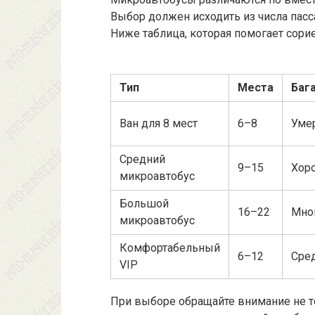
Выбор должен исходить из числа пасс
Ниже таблица, которая помогает сори
Тип
Места
Баг
Ван для 8 мест
6–8
Уме
Средний
9–15
Хор
микроавтобус
Большой
16–22
Мно
микроавтобус
Комфортабельный
6–12
Сре
VIP
При выборе обращайте внимание не то