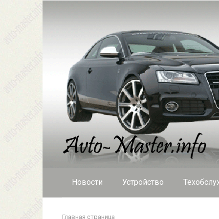
Перейти
к
контенту
Новости
Устройство
Техобслу
Главная страница