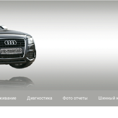
живание
Диагностика
Фото отчеты
Шинный к